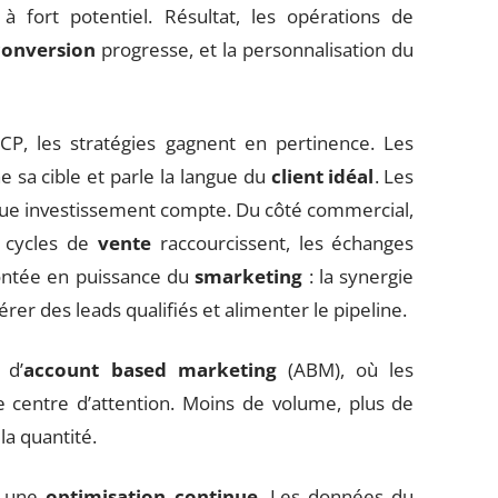
 à fort potentiel. Résultat, les opérations de
conversion
progresse, et la personnalisation du
CP, les stratégies gagnent en pertinence. Les
 sa cible et parle la langue du
client idéal
. Les
aque investissement compte. Du côté commercial,
s cycles de
vente
raccourcissent, les échanges
montée en puissance du
smarketing
: la synergie
rer des leads qualifiés et alimenter le pipeline.
 d’
account based marketing
(ABM), où les
e centre d’attention. Moins de volume, plus de
la quantité.
 à une
optimisation continue
. Les données du