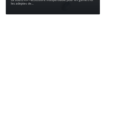
les adeptes de
…