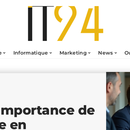
e
Informatique
Marketing
News
O
t importance de
le en