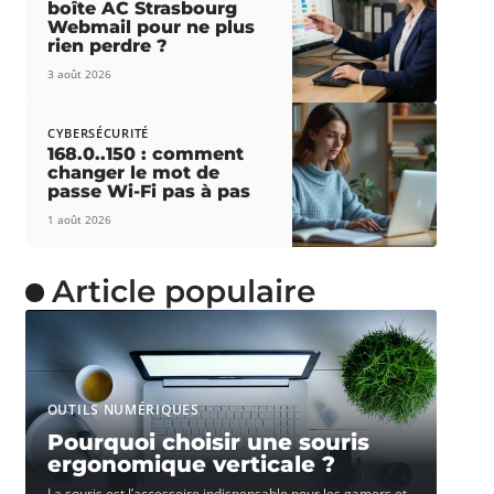
boîte AC Strasbourg
Webmail pour ne plus
rien perdre ?
3 août 2026
CYBERSÉCURITÉ
168.0..150 : comment
changer le mot de
passe Wi-Fi pas à pas
1 août 2026
Article populaire
OUTILS NUMÉRIQUES
Pourquoi choisir une souris
ergonomique verticale ?
La souris est l’accessoire indispensable pour les gamers et