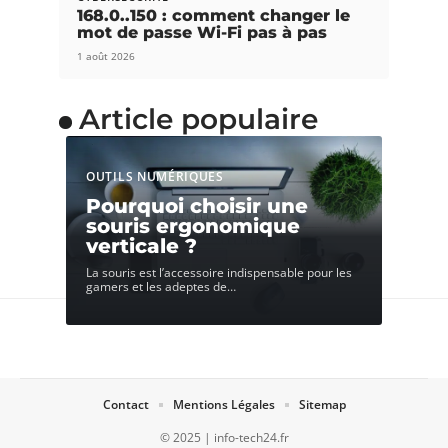
168.0..150 : comment changer le
mot de passe Wi-Fi pas à pas
1 août 2026
Article populaire
OUTILS NUMÉRIQUES
Pourquoi choisir une
souris ergonomique
verticale ?
La souris est l’accessoire indispensable pour les
gamers et les adeptes de
…
Contact
Mentions Légales
Sitemap
© 2025 | info-tech24.fr