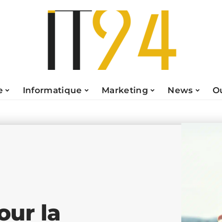
e
Informatique
Marketing
News
O
our la