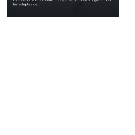
les adeptes de
…