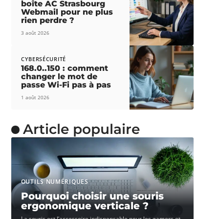
boîte AC Strasbourg
Webmail pour ne plus
rien perdre ?
3 août 2026
CYBERSÉCURITÉ
168.0..150 : comment
changer le mot de
passe Wi-Fi pas à pas
1 août 2026
Article populaire
OUTILS NUMÉRIQUES
Pourquoi choisir une souris
ergonomique verticale ?
La souris est l’accessoire indispensable pour les gamers et