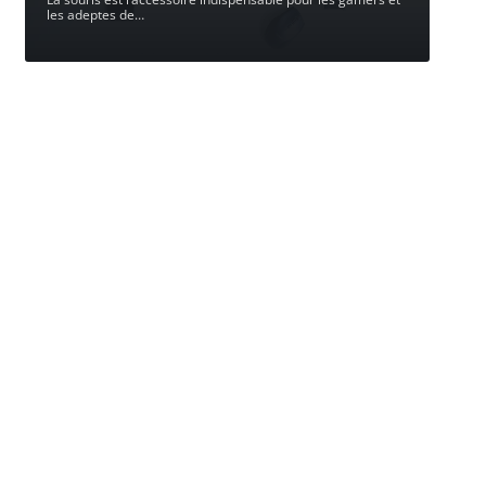
les adeptes de
…