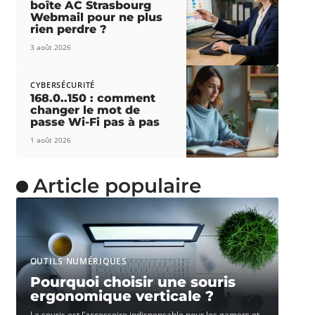
boîte AC Strasbourg
Webmail pour ne plus
rien perdre ?
3 août 2026
CYBERSÉCURITÉ
168.0..150 : comment
changer le mot de
passe Wi-Fi pas à pas
1 août 2026
Article populaire
OUTILS NUMÉRIQUES
Pourquoi choisir une souris
ergonomique verticale ?
La souris est l’accessoire indispensable pour les gamers et