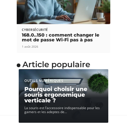
CYBERSÉCURITÉ
168.0..150 : comment changer le
mot de passe Wi-Fi pas à pas
1 août 2026
Article populaire
OUTILS NUMÉRIQUES
Pourquoi choisir une
souris ergonomique
verticale ?
La souris est l’accessoire indispensable pour les
gamers et les adeptes de
…