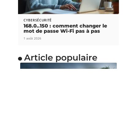
CYBERSÉCURITÉ
168.0..150 : comment changer le
mot de passe Wi-Fi pas à pas
1 août 2026
Article populaire
OUTILS NUMÉRIQUES
Pourquoi choisir une
souris ergonomique
verticale ?
La souris est l’accessoire indispensable pour les
gamers et les adeptes de
…