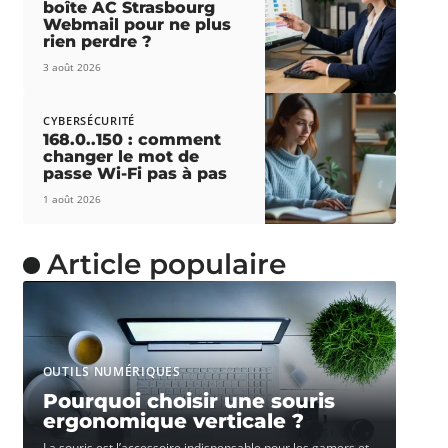
boîte AC Strasbourg
Webmail pour ne plus
rien perdre ?
3 août 2026
CYBERSÉCURITÉ
168.0..150 : comment
changer le mot de
passe Wi-Fi pas à pas
1 août 2026
Article populaire
OUTILS NUMÉRIQUES
Pourquoi choisir une souris
ergonomique verticale ?
La souris est l’accessoire indispensable pour les gamers et