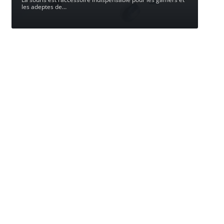
les adeptes de
…