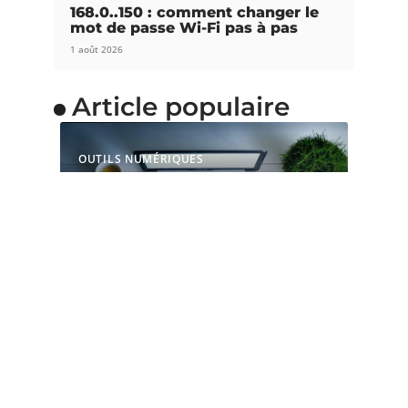
168.0..150 : comment changer le
mot de passe Wi-Fi pas à pas
1 août 2026
Article populaire
OUTILS NUMÉRIQUES
Pourquoi choisir une
souris ergonomique
verticale ?
La souris est l’accessoire indispensable pour les
gamers et les adeptes de
…
Contact
Mentions Légales
Sitemap
© 2025 | info-tech24.fr