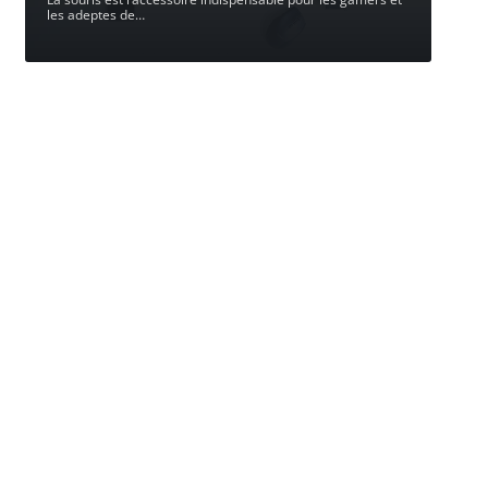
les adeptes de
…