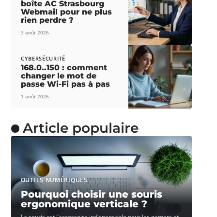
boîte AC Strasbourg
Webmail pour ne plus
rien perdre ?
3 août 2026
CYBERSÉCURITÉ
168.0..150 : comment
changer le mot de
passe Wi-Fi pas à pas
1 août 2026
Article populaire
OUTILS NUMÉRIQUES
Pourquoi choisir une souris
ergonomique verticale ?
La souris est l’accessoire indispensable pour les gamers et