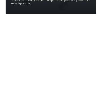
les adeptes de
…