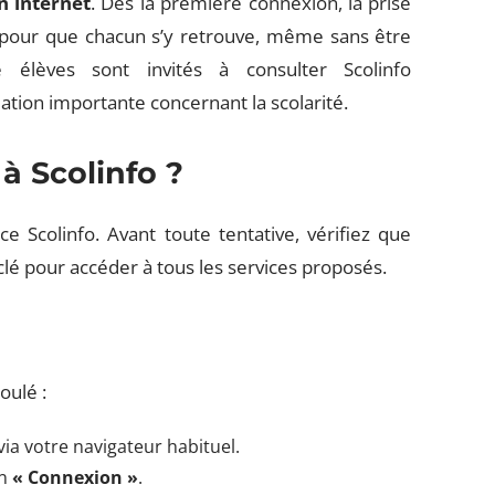
n internet
. Dès la première connexion, la prise
e pour que chacun s’y retrouve, même sans être
élèves sont invités à consulter Scolinfo
ation importante concernant la scolarité.
 Scolinfo ?
 Scolinfo. Avant toute tentative, vérifiez que
a clé pour accéder à tous les services proposés.
oulé :
 via votre navigateur habituel.
on
« Connexion »
.