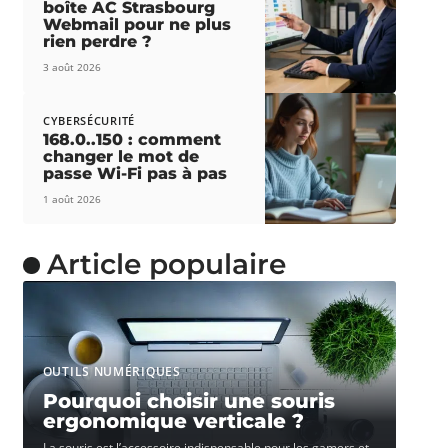
boîte AC Strasbourg
Webmail pour ne plus
rien perdre ?
3 août 2026
CYBERSÉCURITÉ
168.0..150 : comment
changer le mot de
passe Wi-Fi pas à pas
1 août 2026
Article populaire
OUTILS NUMÉRIQUES
Pourquoi choisir une souris
ergonomique verticale ?
La souris est l’accessoire indispensable pour les gamers et