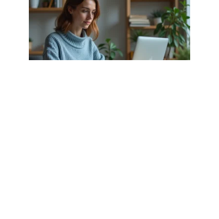
CYBERSÉCURITÉ
168.0..150 : comment changer le
mot de passe Wi-Fi pas à pas
1 août 2026
Article populaire
OUTILS NUMÉRIQUES
Pourquoi choisir une
souris ergonomique