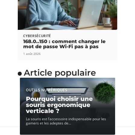
CYBERSÉCURITÉ
168.0..150 : comment changer le
mot de passe Wi-Fi pas à pas
1 août 2026
Article populaire
OUTILS NUMÉRIQUES
Pourquoi choisir une
souris ergonomique
verticale ?
La souris est l’accessoire indispensable pour les
gamers et les adeptes de
…