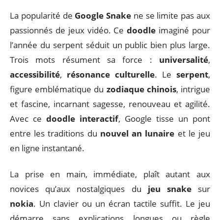
La popularité de
Google Snake
ne se limite pas aux
passionnés de jeux vidéo. Ce
doodle
imaginé pour
l’année du serpent séduit un public bien plus large.
Trois mots résument sa force :
universalité
,
accessibilité
,
résonance culturelle
. Le
serpent
,
figure emblématique du
zodiaque chinois
, intrigue
et fascine, incarnant sagesse, renouveau et agilité.
Avec ce
doodle interactif
, Google tisse un pont
entre les traditions du
nouvel an lunaire
et le jeu
en ligne instantané.
La prise en main, immédiate, plaît autant aux
novices qu’aux nostalgiques du
jeu snake
sur
nokia
. Un clavier ou un écran tactile suffit. Le jeu
démarre sans explications longues ou règle