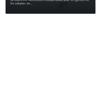
les adeptes de
…