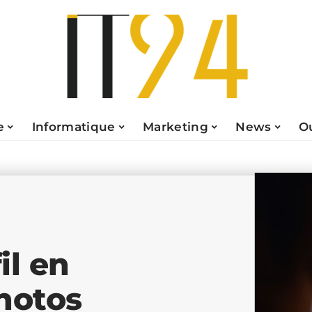
e
Informatique
Marketing
News
O
il en
hotos