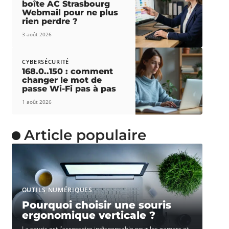
boîte AC Strasbourg
Webmail pour ne plus
rien perdre ?
3 août 2026
CYBERSÉCURITÉ
168.0..150 : comment
changer le mot de
passe Wi-Fi pas à pas
1 août 2026
Article populaire
OUTILS NUMÉRIQUES
Pourquoi choisir une souris
ergonomique verticale ?
La souris est l’accessoire indispensable pour les gamers et