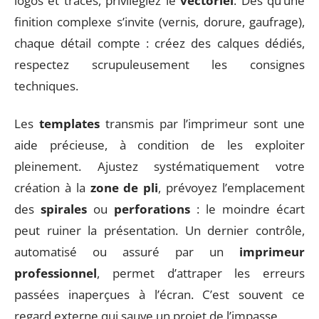
logos et tracés, privilégiez le
vectoriel
. Dès qu’une
finition complexe s’invite (vernis, dorure, gaufrage),
chaque détail compte : créez des calques dédiés,
respectez scrupuleusement les consignes
techniques.
Les
templates
transmis par l’imprimeur sont une
aide précieuse, à condition de les exploiter
pleinement. Ajustez systématiquement votre
création à la
zone de pli
, prévoyez l’emplacement
des
spirales
ou
perforations
: le moindre écart
peut ruiner la présentation. Un dernier contrôle,
automatisé ou assuré par un
imprimeur
professionnel
, permet d’attraper les erreurs
passées inaperçues à l’écran. C’est souvent ce
regard externe qui sauve un projet de l’impasse.