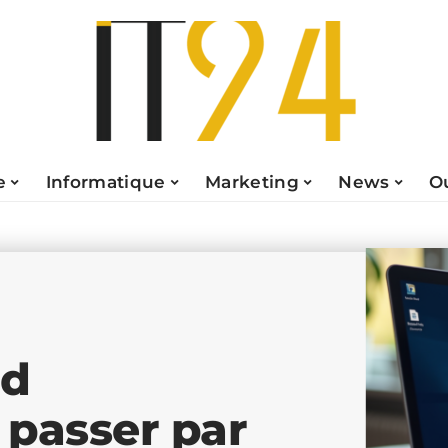
e
Informatique
Marketing
News
O
rd
 passer par