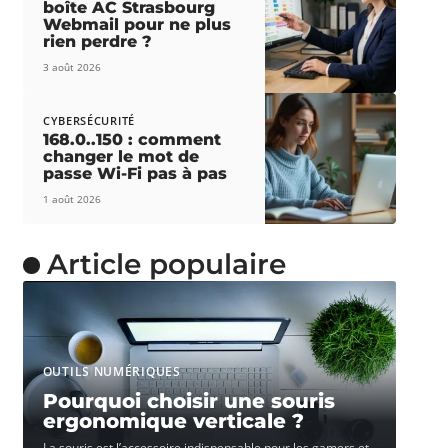
boîte AC Strasbourg
Webmail pour ne plus
rien perdre ?
3 août 2026
CYBERSÉCURITÉ
168.0..150 : comment
changer le mot de
passe Wi-Fi pas à pas
1 août 2026
Article populaire
OUTILS NUMÉRIQUES
Pourquoi choisir une souris
ergonomique verticale ?
La souris est l’accessoire indispensable pour les gamers et