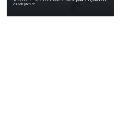
les adeptes de
…