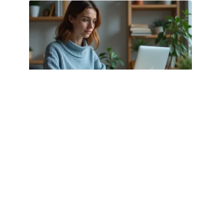
CYBERSÉCURITÉ
168.0..150 : comment changer le mot
de passe Wi-Fi pas à pas
1 août 2026
Article populaire
OUTILS NUMÉRIQUES