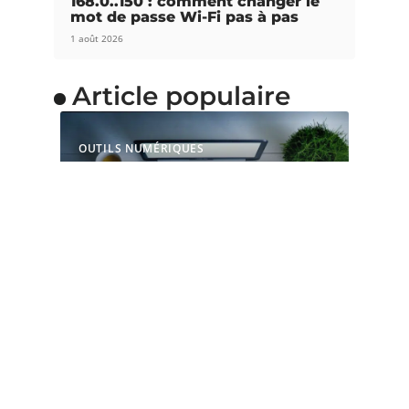
168.0..150 : comment changer le
mot de passe Wi-Fi pas à pas
1 août 2026
Article populaire
OUTILS NUMÉRIQUES
Pourquoi choisir une
souris ergonomique
verticale ?
La souris est l’accessoire indispensable pour les
gamers et les adeptes de
…
Contact
Mentions Légales
Sitemap
© 2025 | info-tech24.fr