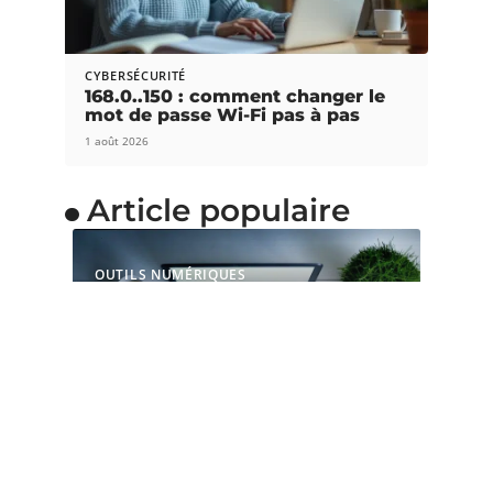
CYBERSÉCURITÉ
168.0..150 : comment changer le
mot de passe Wi-Fi pas à pas
1 août 2026
Article populaire
OUTILS NUMÉRIQUES
Pourquoi choisir une
souris ergonomique
verticale ?
La souris est l’accessoire indispensable pour les
gamers et les adeptes de
…