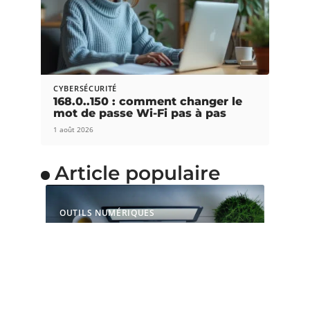
CYBERSÉCURITÉ
168.0..150 : comment changer le
mot de passe Wi-Fi pas à pas
1 août 2026
Article populaire
OUTILS NUMÉRIQUES
Pourquoi choisir une
souris ergonomique
verticale ?
La souris est l’accessoire indispensable pour les
gamers et les adeptes de
…