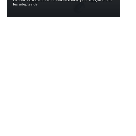
les adeptes de
…