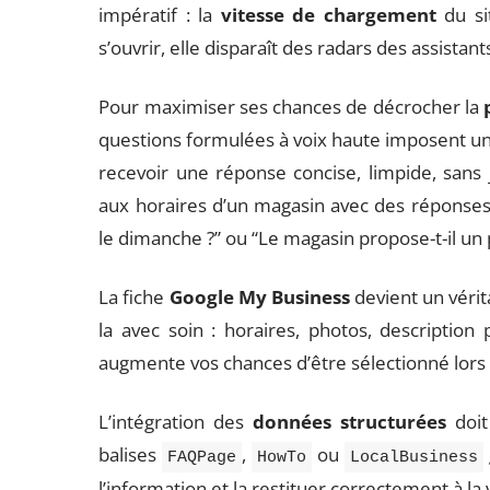
impératif : la
vitesse de chargement
du si
s’ouvrir, elle disparaît des radars des assistant
Pour maximiser ses chances de décrocher la
questions formulées à voix haute imposent une 
recevoir une réponse concise, limpide, sans
aux horaires d’un magasin avec des réponses 
le dimanche ?” ou “Le magasin propose-t-il un 
La fiche
Google My Business
devient un vérit
la avec soin : horaires, photos, description 
augmente vos chances d’être sélectionné lors
L’intégration des
données structurées
doit
balises
,
ou
FAQPage
HowTo
LocalBusiness
l’information et la restituer correctement à la 