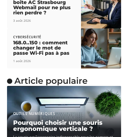
boîte AC Strasbourg
Webmail pour ne plus
rien perdre ?
3 août 2026
CYBERSÉCURITÉ
168.0..150 : comment
changer le mot de
passe Wi-Fi pas à pas
1 août 2026
Article populaire
OUTILS NUMÉRIQUES
Pourquoi choisir une souris
ergonomique verticale ?
La souris est l’accessoire indispensable pour les gamers et