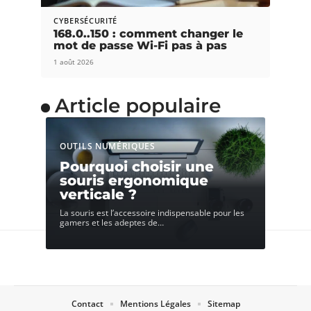
CYBERSÉCURITÉ
168.0..150 : comment changer le
mot de passe Wi-Fi pas à pas
1 août 2026
Article populaire
OUTILS NUMÉRIQUES
Pourquoi choisir une
souris ergonomique
verticale ?
La souris est l’accessoire indispensable pour les
gamers et les adeptes de
…
Contact
Mentions Légales
Sitemap