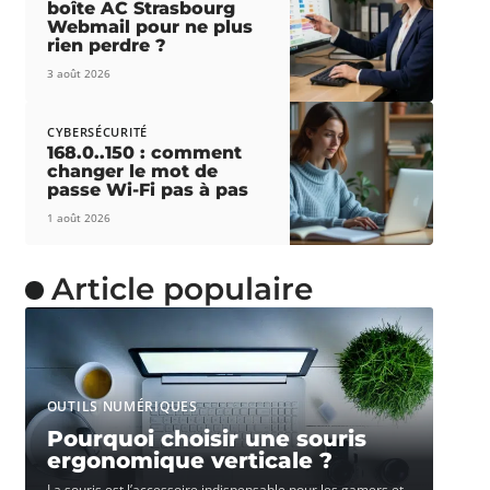
boîte AC Strasbourg
Webmail pour ne plus
rien perdre ?
3 août 2026
CYBERSÉCURITÉ
168.0..150 : comment
changer le mot de
passe Wi-Fi pas à pas
1 août 2026
Article populaire
OUTILS NUMÉRIQUES
Pourquoi choisir une souris
ergonomique verticale ?
La souris est l’accessoire indispensable pour les gamers et