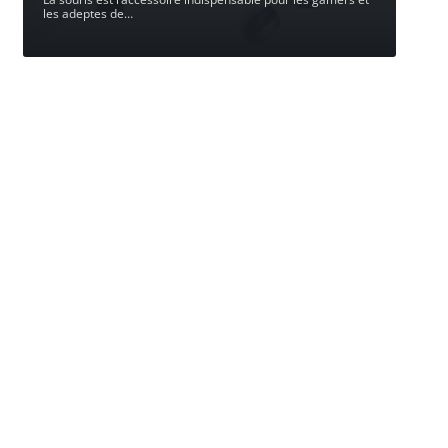
les adeptes de
…