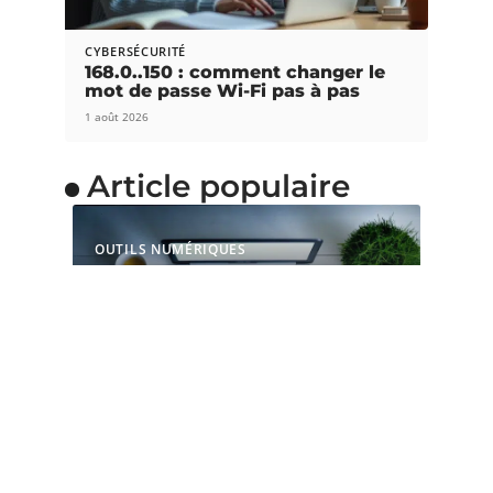
CYBERSÉCURITÉ
168.0..150 : comment changer le
mot de passe Wi-Fi pas à pas
1 août 2026
Article populaire
OUTILS NUMÉRIQUES
Pourquoi choisir une
souris ergonomique
verticale ?
La souris est l’accessoire indispensable pour les
gamers et les adeptes de
…